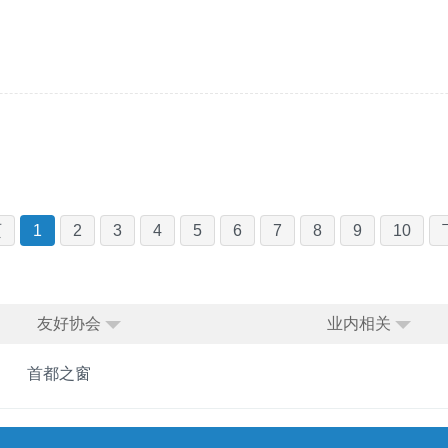
页
1
2
3
4
5
6
7
8
9
10
友好协会
业内相关
首都之窗