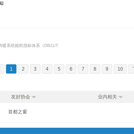
知
、供暖系统能耗指标体系（DB11/T
页
1
2
3
4
5
6
7
8
9
10
友好协会
业内相关
首都之窗