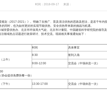
时间：2018-09-17
来源：
暖
规划（2017-2021）》。明确了在推广、普及清洁供热的思路及想法，是若干年
务的同时，也为如何更好的实现节能供热、安全供热带来新的挑战与机遇。
请北京市城管委供热办、北京市环保局大气处、北京市计量院、中国建筑科学研究院的领
清洁领域热点话题进行政策研讨、技术交流。现就相关事项通知如下：
时间
具体事宜
8:30
签到入场
（上午）
9:00-12:00
交流会（中场休息一次）
:30
（协会提供免费快餐一份）
（下午）
13:30-17:00
交流会（中场休息一次）
群中
多功能厅
人员）。