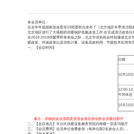
各会员单位：
在去年年底国家发改委等10部委联合发布了《北方地区冬季
清洁取
北京地区进行了大规模的供暖锅炉低氮改造工作,在完成清洁改造任
在2018-2019供暖季即将来临之际，北京市供热协会特别邀
暖政策、环保政策以及供热计量、设备高效利用、节能技术应用等
一、【会议时间】
日期
10
月10日
12:00-13
午间休息
10
月10日
备注：详细的会议流程及安排会发在协会的会员微信
二、【会议地点】丰台区供暖设备服务所院内南楼一层
三、【会议费用】会员单位免费参加（每单位限2名参会