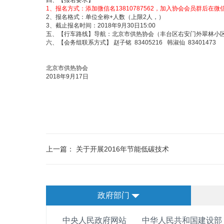
四、【报名要求】
1
、报名方式：添加微信名13810787562，加入协会会员群后
2
、报名格式：单位全称+人数（上限2人，）
3
、截止报名时间：2018年9月30日15:00
五、【行车路线】导航：北京市供热协会（丰台区右安门外翠林小区
六、【会务组联系方式】 赵子铭 83405216 韩淑仙 83401473
北京市供热协会
2018
年9月17日
上一篇：
关于开展2016年节能低碳技术
政府部门
中央人民政府网站
中华人民共和国建设部