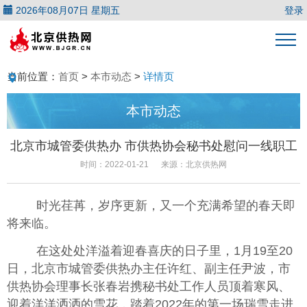
2026年08月07日 星期五
登录
当前位置：
首页
>
本市动态
>
详情页
本市动态
北京市城管委供热办 市供热协会秘书处慰问一线职工
时间：2022-01-21
来源：北京供热网
时光荏苒，岁序更新，又一个充满希望的春天即
将来临。
在这处处洋溢着迎春喜庆的日子里，
1
月
19
至
20
日，北京市城管委供热办主任许红、副主任尹波，市
供热协会理事长张春岩携秘书处工作人员顶着寒风、
迎着洋洋洒洒的雪花，踏着
2022
年的第一场瑞雪走进