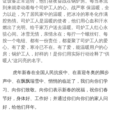
证设备正常运转，他们昼夜奋战在锅炉房。每当寒流
到来就牵动着每个司炉工人的心。战严寒 保温暖，全
力以赴，为了居民家中的温暖，把冰冷的寒冬化作满
腔热情。司炉工人是温暖的使者，他们用心血和汗水
燃出了光明。给千家万户送去温暖。司炉工人红心永
驻心间。冰雪无情，亲情永在；每拧一个螺丝钉、每
按一个电钮、都有一份责任，都凝聚了司炉工人的爱
心。有了爱，寒冷已不在。有了爱，能温暖用户的心
房；锅炉工人，好样的！是你们用实际行动诠释了“供
暖人”这闪亮的名字。
虎年新春在全国人民抗疫中、在喜迎冬奥的脚步
声中、在飘飘瑞雪中、悄悄的临近了，我们向你们学
习、向你们致敬。向你们表示新春的祝福，祝你们春
节好，身体好、工作好；并通过你们向你们的家人问
好，给他们拜年。