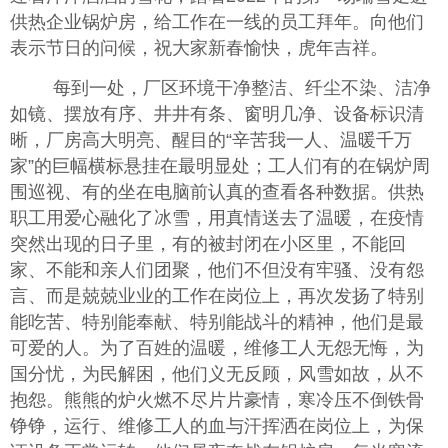
供热企业锅炉房，给工作在一线的员工拜年。向他们
表示节日的问候，祝大家新春愉快，虎年吉祥。
每到一处，厂区环境干净整洁、纤尘不染、洁净
如镜、摆放有序、井井有条、窗明几净、设备标识清
晰，厂房高大明亮、醒目的“辛苦我一人、温暖千万
家”的巨幅横标悬挂在最明显处；工人们有的在锅炉周
围巡视、有的坐在电脑前认真的查看各种数据。供热
职工用爱心融化了冰雪，用真情送去了温暖，在疫情
突然出现的日子里，有的被封闭在小区里，不能回
家、不能和亲人们团聚，他们不但没有牢骚、没有怨
言、而是兢兢业业的工作在岗位上，再次发扬了特别
能吃苦、特别能奉献、特别能战斗的精神，他们是最
可爱的人。为了百姓的温暖，维修工人无怨无悔，为
国分忧，为民解困，他们义无反顾，风雪如故，从不
抱怨。熊熊的炉火燃不尽片片豪情，寒冷压不倒铁骨
铮铮，运行、维修工人的血与汗挥洒在岗位上，为保