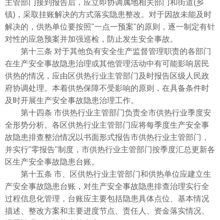
主管部门接到报告后，应立即协调属地相关部门和街道(乡
镇)，采取挂账解决的方式落实隐患整改。对于因故未能及时
解决的，供热单位要按照"一点一预案"的原则，逐一制定有针
对性的应急预案并加强巡检，防止发生安全事故。
第十三条 对于其他负有安全生产监督管理职责的各部门
在生产安全事故隐患治理或其他管理活动中有可能影响居民
供热的情况，应由区供热行业主管部门及时报告区级人民政
府协调处理。本着供热保障不受影响的原则，在具备条件时
及时开展生产安全事故隐患治理工作。
第十四条 市供热行业主管部门负责全市供热行业季度安
全形势分析。各区供热行业主管部门应将每季度生产安全事
故隐患排查整治情况以书面形式报告市供热行业主管部门，
并实行"零报告"制度，市供热行业主管部门按季度汇总更新各
区生产安全事故隐患台账。
第十五条 市、区供热行业主管部门和供热单位应建立生
产安全事故隐患台账，对生产安全事故隐患排查治理实行全
过程信息化管理，台账应主要包括隐患具体点位、基本情况
描述、整改方案和主要进度节点、责任人、资金落实情况、