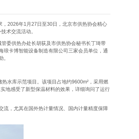
求，
2026
年
1
月
27
日至
30
日，北京市供热协会精心
外技术交流活动。
城管委供热办处长胡荻及市供热协会秘书长丁琦带
海琅卡博智能设备制造有限公司三家
会员单位
，通
助。
储热水库示范项目。该项目
占地约
9600m
²，采用燃
上
实地
感受了新型保温材料的效果，详细询问了运行
交流，尤其在国外热计量情况、国内计量精度保障