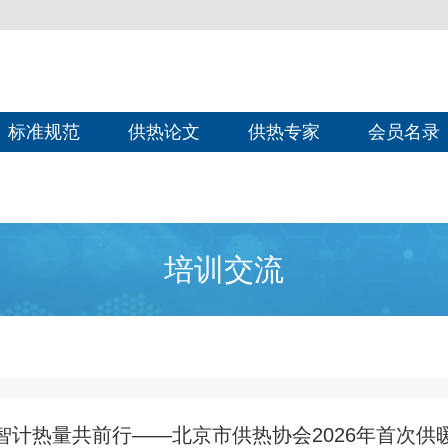
标准规范
供热论文
供热专家
会员名录
培训交流
智计热量共前行——北京市供热协会2026年首次供