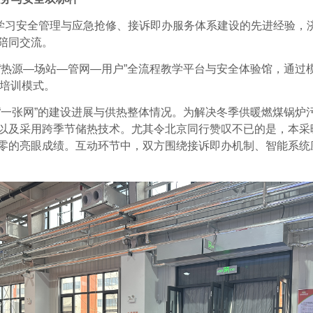
学习安全管理与应急抢修、接诉即办服务体系建设的先进经验，
陪同交流。
“
热源
—
场站
—
管网
—
用户
”
全流程教学平台与安全体验馆，通过
培训模式。
“一张网”的建设进展与供热整体情况。为解决冬季供暖燃煤锅炉
以及采用跨季节储热技术。尤其令北京同行赞叹不已的是，本采
零的亮眼成绩。互动环节中，双方围绕接诉即办机制、智能系统