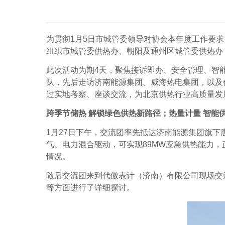
为
贯彻
1
月
5
日
市城管委
领导对协会本年度工作要求
组织市城管委供热办、朝阳及通州区城管委供热办
此次活动为期
4
天，聚焦接诉即办、安全管理、智
队，先后走访济南能源集团、威海热电集团，以及
过实地
考察
、座谈
交流
，为北京供热行业高质量发
跨季节储热
解锁绿色供热新路径
；
热量计量
智能
1
月
27
日下午，交流团率先抵达济南能源集团旗下
气、电力混合驱动，可实现
89MW
应急供热能力
，
情况
。
随后交流团来到
代傲表计（济南）有限公司
现场交
等方面进行了详细探讨。