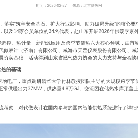
时间：2026-02-27
来源：北京供热网
，落实
“
筑牢安全基石、扩大行业影响、助力破局升级
”
的核心要
，以及
14
家会员单位的
34
名代表，赴山东开展
2026
年供暖季京
能调控、热计量、新能源应用及跨季节储热六大核心领域，由市
代傲表计（济南）有限公司
、
威海市天罡仪表股份有限公司、威
展夯实基础。活动得到山东省燃气热力协会
的
大力支持与全程协
供热的基础
唐冶电厂，重点调研清华大学付林教授团队主导的大规模跨季节
正常供暖出力
37MW
，供热量
4.8
万
GJ
。
交流团
在
储热水库
顶盖
流考察，对代傲表计在国内参与的国内智能供热系统进行了详细