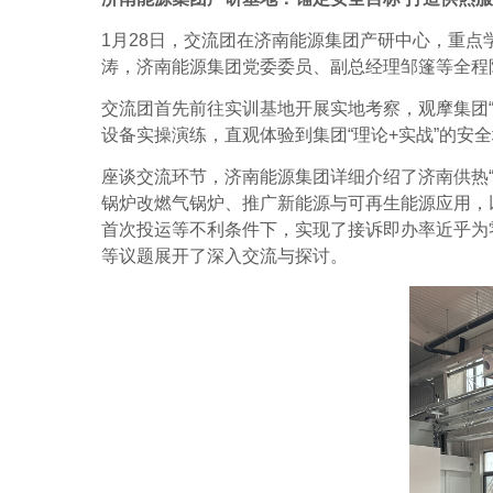
1
月
28
日，交流团
在
济南能源集团产研中心，重点
涛，济南能源集团党委委员、副总经理邹篷等全程
交流团
首先前往实训基地开展实地考察，
观摩集团
设备实操演练，直观
体验到集团
“
理论
+
实战
”
的安全
座谈交流环节，济南能源集团详细介绍了济南供热
锅炉改燃气锅炉、推广新能源与可再生能源应用，
首次投运等不利条件下，实现了接诉即办率近乎为
等议题展开了深入交流与探讨。