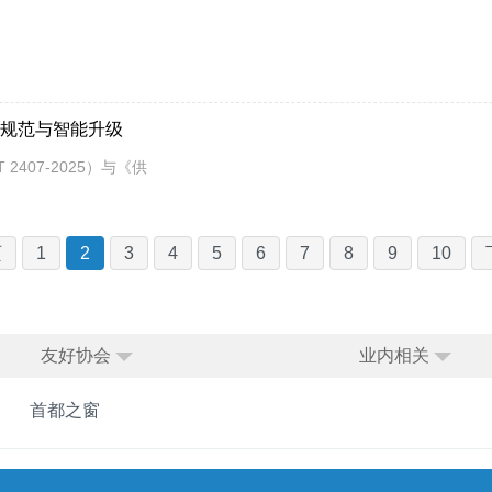
业规范与智能升级
 2407-2025）与《供
页
1
2
3
4
5
6
7
8
9
10
友好协会
业内相关
首都之窗